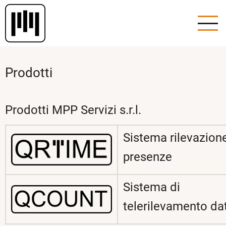
Salta
al
contenuto
principale
Prodotti
Prodotti MPP Servizi s.r.l.
Sistema rilevazion
presenze
Sistema di
telerilevamento dat